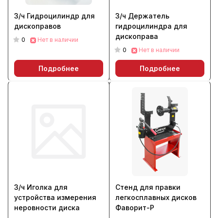
З/ч Гидроцилиндр для
З/ч Держатель
дископравов
гидроцилиндра для
дископрава
0
Нет в наличии
0
Нет в наличии
Подробнее
Подробнее
З/ч Иголка для
Стенд для правки
устройства измерения
легкосплавных дисков
неровности диска
Фаворит-Р