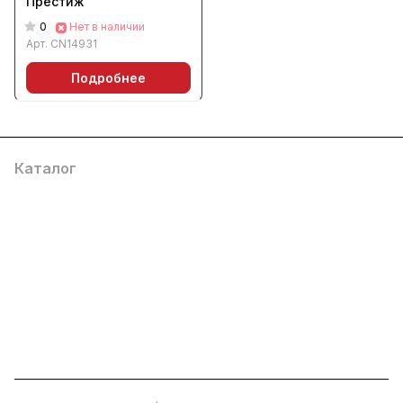
Престиж
0
Нет в наличии
Арт.
CN14931
Подробнее
Каталог
Услуги
Помощь
О компании
8 (800) 777 36 27
info@system4you.ru