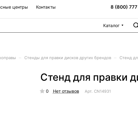
8 (800) 777
сные центры
Контакты
Каталог
–
–
коправы
Стенды для правки дисков других брендов
Стенд дл
Стенд для правки 
0
Нет отзывов
Арт.
CN14931