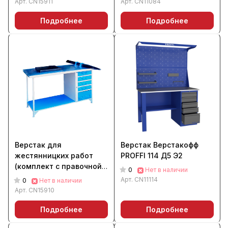
Арт.
CN15911
Арт.
CN11084
Подробнее
Подробнее
Верстак для
Верстак Верстакофф
жестянницких работ
PROFFI 114 Д5 Э2
(комплект с правочной
0
Нет в наличии
плитой и оправкой)
Арт.
CN11114
0
Нет в наличии
Арт.
CN15910
Подробнее
Подробнее