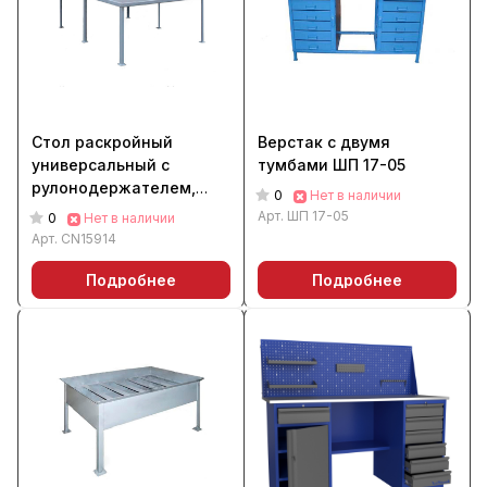
Стол раскройный
Верстак с двумя
универсальный с
тумбами ШП 17-05
рулонодержателем,
0
Нет в наличии
мерной линейкой и
Арт.
ШП 17-05
0
Нет в наличии
отрезным ножом
Арт.
CN15914
Подробнее
Подробнее