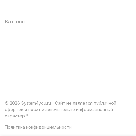
Каталог
Услуги
Помощь
О компании
8 (800) 777 36 27
info@system4you.ru
© 2026 System4you.ru | Cайт не является публичной
офертой и носит исключительно информационный
характер.
*
Политика конфиденциальности