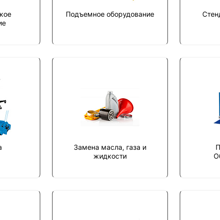
кое
Подъемное оборудование
Стен
ие
а
Замена масла, газа и
П
жидкости
О