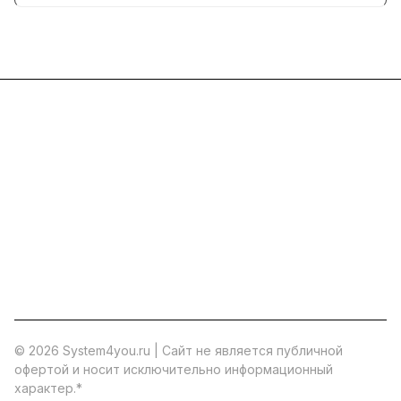
Каталог
Услуги
Помощь
О компании
8 (800) 777 36 27
info@system4you.ru
© 2026 System4you.ru | Cайт не является публичной
офертой и носит исключительно информационный
характер.
*