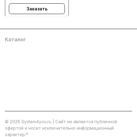
Заказать
Каталог
Услуги
Помощь
О компании
8 (800) 777 36 27
info@system4you.ru
© 2026 System4you.ru | Cайт не является публичной
офертой и носит исключительно информационный
характер.
*