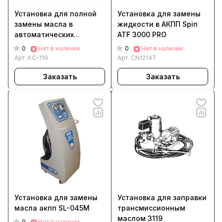
Установка для полной
Установка для замены
замены масла в
жидкости в АКПП Spin
автоматических
ATF 3000 PRO
коробках передач
0
0
Нет в наличии
Нет в наличии
КС-119
Арт.
КС-119
Арт.
CN12147
Заказать
Заказать
Установка для замены
Установка для заправки
масла акпп SL-045M
трансмиссионным
маслом 3119
0
Нет в наличии