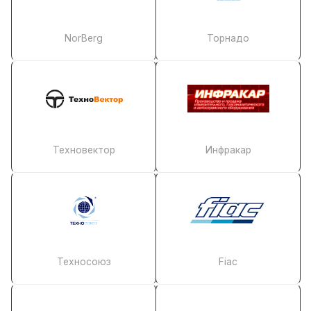
NorBerg
Торнадо
Техновектор
Инфракар
Техносоюз
Fiac