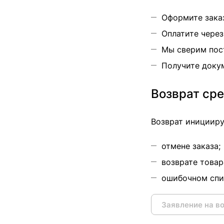
Оформите зака
Оплатите через
Мы сверим пост
Получите докум
Возврат ср
Возврат иницииру
отмене заказа;
возврате товар
ошибочном спи
Заявление на в