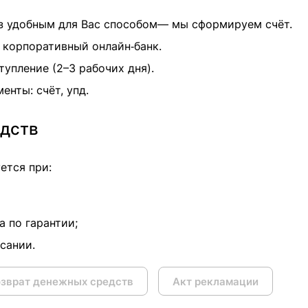
з удобным для Вас способом— мы сформируем счёт.
 корпоративный онлайн‑банк.
упление (2–3 рабочих дня).
енты: счёт, упд.
едств
ется при:
а по гарантии;
сании.
озврат денежных средств
Акт рекламации