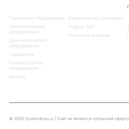
Каталог
Услуги
Подъемное оборудование
Сервисное обслуживание
Шиномонтажное
Подбор ЗИП
оборудование
Покупка в трейд-ин
Диагностическое
оборудование
Гидравлика
Компрессорное
оборудование
Мебель
© 2026 System4you.ru | Cайт не является публичной оферт