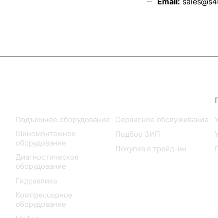
Email:
sales@s4u
Каталог
Услуги
Подъемное оборудование
Сервисное обслуживание
Шиномонтажное
Подбор ЗИП
оборудование
Покупка в трейд-ин
Диагностическое
оборудование
Гидравлика
Компрессорное
оборудование