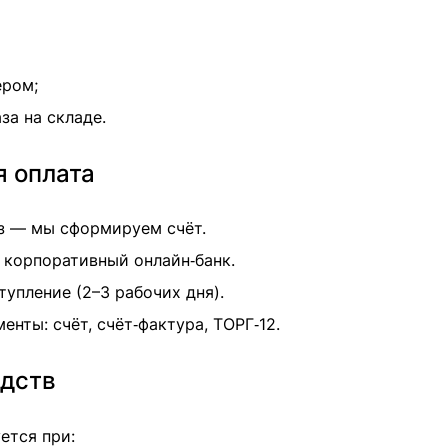
ером;
за на складе.
я оплата
з — мы сформируем счёт.
 корпоративный онлайн‑банк.
упление (2–3 рабочих дня).
енты: счёт, счёт‑фактура, ТОРГ‑12.
едств
ется при: