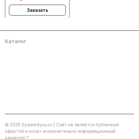
Заказать
Каталог
Услуги
Помощь
О компании
8 (800) 777 36 27
info@system4you.ru
© 2026 System4you.ru | Cайт не является публичной
офертой и носит исключительно информационный
характер.
*