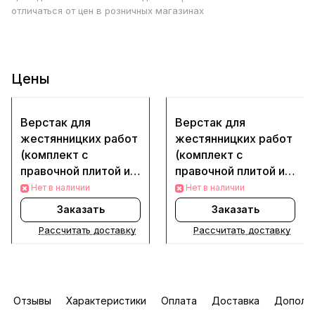
отличаться от цен в розничных магазинах
Цены
Верстак для
Верстак для
жестянницких работ
жестянницких работ
(комплект с
(комплект с
правочной плитой и
правочной плитой и
оправкой) (Серый)
оправкой) (Черный)
Нет в наличии
Нет в наличии
Заказать
Заказать
Рассчитать доставку
Рассчитать доставку
Отзывы
Характеристики
Оплата
Доставка
Дополн