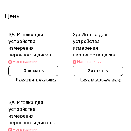
Цены
З/ч Иголка для
З/ч Иголка для
устройства
устройства
измерения
измерения
неровности диска
неровности диска
(Красный)
(Синий)
Нет в наличии
Нет в наличии
Заказать
Заказать
Рассчитать доставку
Рассчитать доставку
З/ч Иголка для
устройства
измерения
неровности диска
(Черный)
Нет в наличии