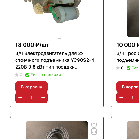
18 000 ₽/
шт
10 000 
З/ч Электродвигатель для 2х
З/ч Трос
стоечного подъемника YC90S2-4
подъемни
220В 0,8 кВт тип посадки
0
Ест
площадка
0
Есть в наличии
В корзину
В корзи