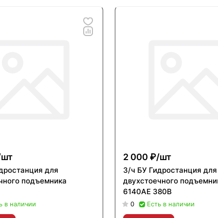
/
шт
2 000 ₽/
шт
идростанция для
З/ч БУ Гидростанция для
чного подъемника
двухстоечного подъемни
6140AE 380В
ь в наличии
0
Есть в наличии