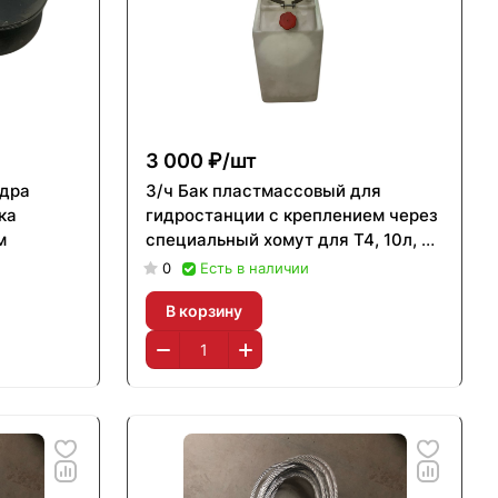
3 000 ₽/
шт
ндра
З/ч Бак пластмассовый для
ка
гидростанции с креплением через
м
специальный хомут для Т4, 10л, Ø
12мм
0
Есть в наличии
В корзину