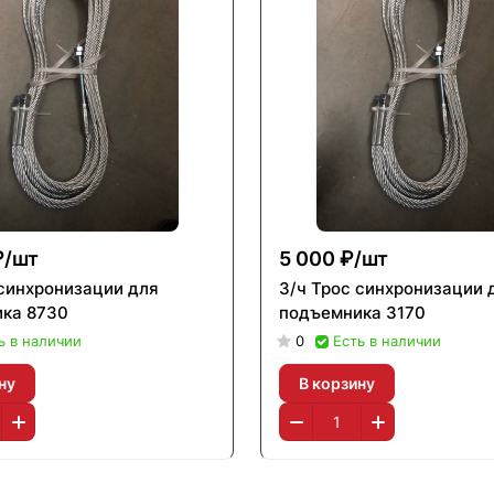
₽/
шт
5 000 ₽/
шт
 синхронизации для
З/ч Трос синхронизации 
ка 8730
подъемника 3170
ь в наличии
0
Есть в наличии
ну
В корзину