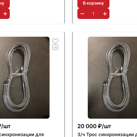
ну
В корзину
₽/
шт
20 000 ₽/
шт
 синхронизации для
З/ч Трос синхронизации 