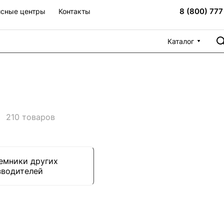
8 (800) 777
сные центры
Контакты
Каталог
е
210 товаров
емники других
зводителей