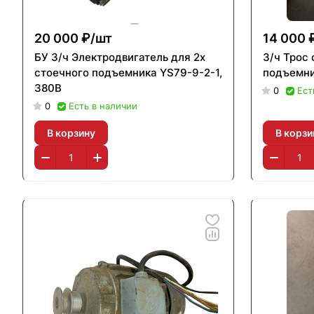
20 000 ₽/
шт
14 000 
БУ З/ч Электродвигатель для 2х
З/ч Трос
стоечного подъемника YS79-9-2-1,
подъемни
380В
0
Ест
0
Есть в наличии
В корзину
В корзи