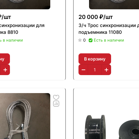
₽/
шт
20 000 ₽/
шт
 синхронизации для
З/ч Трос синхронизации 
ка 8810
подъемника 11080
ь в наличии
0
Есть в наличии
ну
В корзину