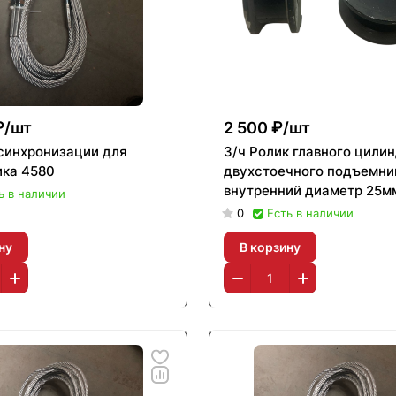
₽/
шт
2 500 ₽/
шт
 синхронизации для
З/ч Ролик главного цили
ка 4580
двухстоечного подъемни
внутренний диаметр 25м
ь в наличии
0
Есть в наличии
ну
В корзину