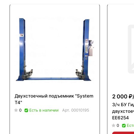
Двухстоечный подъемник "System
2 000 ₽
T4"
З/ч БУ Г
0
Есть в наличии
Арт.
00010195
двухстое
EE6254
0
Ест