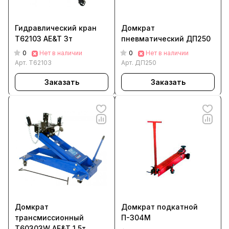
Гидравлический кран
Домкрат
Т62103 AE&T 3т
пневматический ДП250
0
0
Нет в наличии
Нет в наличии
Арт.
T62103
Арт.
ДП250
Заказать
Заказать
Домкрат
Домкрат подкатной
трансмиссионный
П-304М
Т60303W AE&T 1,5т