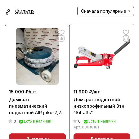
Фильтр
Сначала популярные
15 000 ₽/
шт
11 900 ₽/
шт
Домкрат
Домкрат подкатной
пневматический
низкопрофильный 3тн
подкатной AIR jakc-2,2
"S4 J3s"
TRA1713 AIR JACK
0
0
Есть в наличии
Есть в наличии
Арт.
00010181
В корзину
В корзину