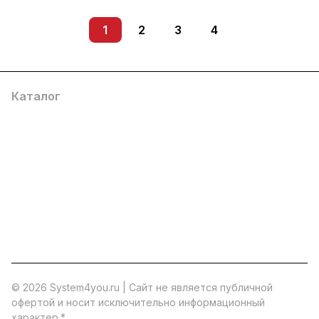
1
2
3
4
Каталог
Услуги
Помощь
О компании
8 (800) 777 36 27
info@system4you.ru
© 2026 System4you.ru | Cайт не является публичной
офертой и носит исключительно информационный
характер.
*