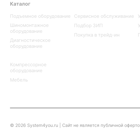
Каталог
Услуги
Подъемное оборудование
Сервисное обслуживание
Шиномонтажное
Подбор ЗИП
оборудование
Покупка в трейд-ин
Диагностическое
оборудование
Гидравлика
Компрессорное
оборудование
Мебель
© 2026 System4you.ru | Cайт не является публичной оферт