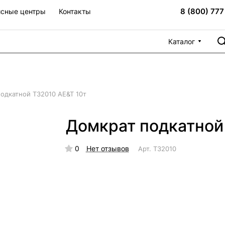
8 (800) 777
сные центры
Контакты
Каталог
одкатной Т32010 AE&T 10т
Домкрат подкатной
0
Нет отзывов
Арт.
T32010