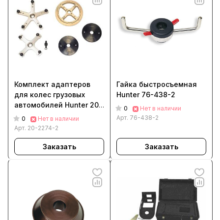
Комплект адаптеров
Гайка быстросъемная
для колес грузовых
Hunter 76-438-2
автомобилей Hunter 20-
0
Нет в наличии
2274-2
Арт.
76-438-2
0
Нет в наличии
Арт.
20-2274-2
Заказать
Заказать