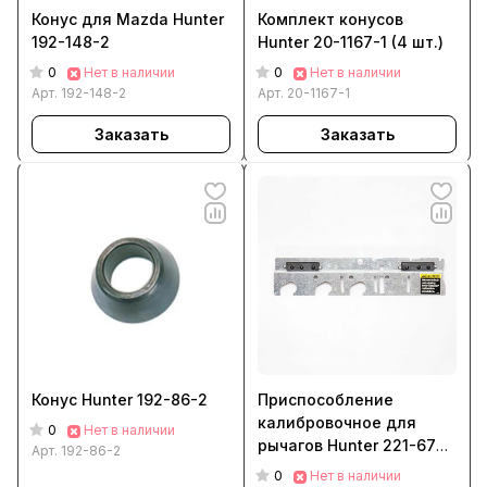
Конус для Mazda Hunter
Комплект конусов
192-148-2
Hunter 20-1167-1 (4 шт.)
0
0
Нет в наличии
Нет в наличии
Арт.
192-148-2
Арт.
20-1167-1
Заказать
Заказать
Конус Hunter 192-86-2
Приспособление
калибровочное для
0
Нет в наличии
рычагов Hunter 221-672-
Арт.
192-86-2
1 GSP/DSP
0
Нет в наличии