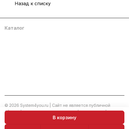
Назад к списку
Каталог
Услуги
Помощь
О компании
8 (800) 777 36 27
info@system4you.ru
© 2026 System4you.ru | Cайт не является публичной
офертой и носит исключительно информационный
В корзину
характер.
*
Политика конфиденциальности