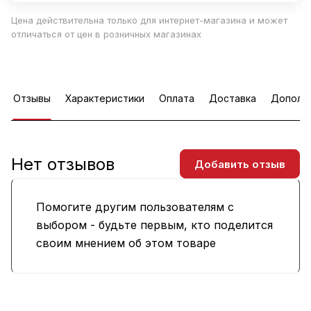
Цена действительна только для интернет-магазина и может
отличаться от цен в розничных магазинах
Отзывы
Характеристики
Оплата
Доставка
Дополн
Нет отзывов
Добавить отзыв
Помогите другим пользователям с
выбором - будьте первым, кто поделится
своим мнением об этом товаре