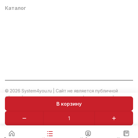
Каталог
Услуги
Помощь
О компании
8 (800) 777 36 27
info@system4you.ru
© 2026 System4you.ru | Cайт не является публичной
офертой и носит исключительно информационный
В корзину
характер.
*
Политика конфиденциальности