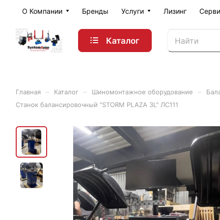
О Компании
Бренды
Услуги
Лизинг
Серви
Каталог
–
–
–
Главная
Каталог
Шиномонтажное оборудование
Бал
Станок балансировочный "STORM PLAZA 3L" ЛС111