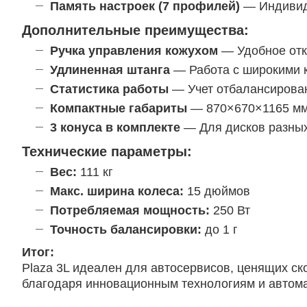
Память настроек (7 профилей)
— Индивид
Дополнительные преимущества:
Ручка управления кожухом
— Удобное отк
Удлиненная штанга
— Работа с широкими 
Статистика работы
— Учет отбалансирован
Компактные габариты
— 870×670×1165 мм
3 конуса в комплекте
— Для дисков разных
Технические параметры:
Вес:
111 кг
Макс. ширина колеса:
15 дюймов
Потребляемая мощность:
250 Вт
Точность балансировки:
до 1 г
Итог:
Plaza 3L идеален для автосервисов, ценящих ск
благодаря инновационным технологиям и автома