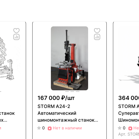
167 000 ₽/
шт
364 00
STORM A24-2
STORM 
станок
Автоматический
Суперав
ых
шиномонтажный станок
Шиномон
СТОРМ А24-2
и
0
Нет в наличии
0
Не
Арт.
STOR