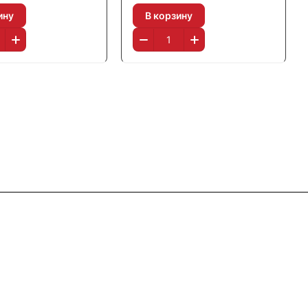
ину
В корзину
Контакты
8 (800) 777 36 27
info@system4you.ru