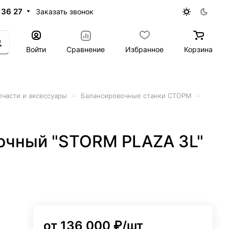
 36 27
Заказать звонок
Войти
Сравнение
Избранное
Корзина
–
–
части и аксессуары
Балансировочные станки СТОРМ
очный "STORM PLAZA 3L"
от 136 000 ₽/
шт