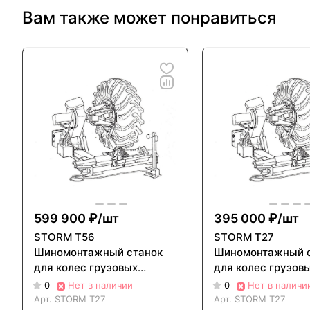
Вам также может понравиться
599 900 ₽/
шт
395 000 ₽/
шт
STORM T56
STORM T27
Шиномонтажный станок
Шиномонтажный 
для колес грузовых
для колес грузов
автомобилей
автомобилей
0
Нет в наличии
0
Нет в наличи
Арт.
STORM T27
Арт.
STORM T27