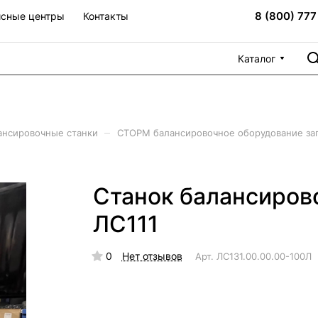
8 (800) 777
сные центры
Контакты
Каталог
–
ансировочные станки
СТОРМ балансировочное оборудование зап
Станок балансиров
ЛС111
0
Нет отзывов
Арт.
ЛС131.00.00.00-100Л