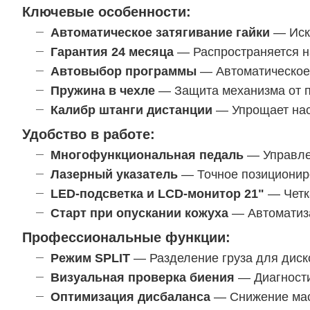
Ключевые особенности:
Автоматическое затягивание гайки
— Искл
Гарантия 24 месяца
— Распространяется на
Автовыбор программы
— Автоматическое 
Пружина в чехле
— Защита механизма от п
Калибр штанги дистанции
— Упрощает нас
Удобство в работе:
Многофункциональная педаль
— Управлен
Лазерный указатель
— Точное позициониро
LED-подсветка и LCD-монитор 21"
— Четк
Старт при опускании кожуха
— Автоматиза
Профессиональные функции:
Режим SPLIT
— Разделение груза для диск
Визуальная проверка биения
— Диагности
Оптимизация дисбаланса
— Снижение масс