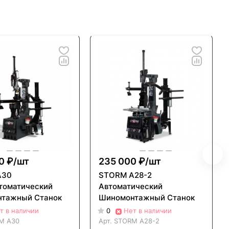
0 ₽/
шт
235 000 ₽/
шт
A30
STORM A28-2
томатический
Автоматический
тажный Станок
Шиномонтажный Станок
т в наличии
0
Нет в наличии
M A30
Арт.
STORM A28-2