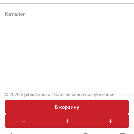
Каталог
Услуги
Помощь
О компании
8 (800) 777 36 27
info@system4you.ru
© 2026 System4you.ru | Cайт не является публичной
офертой и носит исключительно информационный
В корзину
характер.
*
Политика конфиденциальности