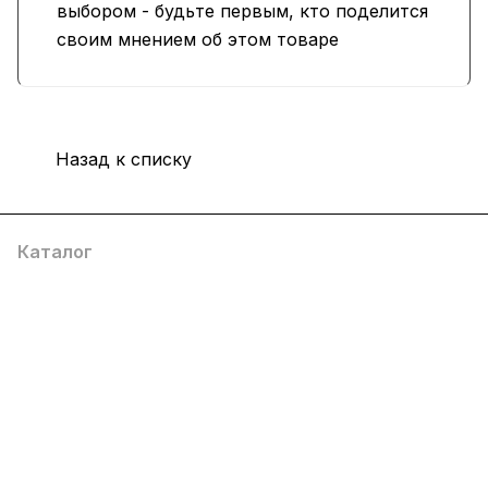
выбором - будьте первым, кто поделится
своим мнением об этом товаре
Назад к списку
Каталог
Услуги
Помощь
О компании
8 (800) 777 36 27
info@system4you.ru