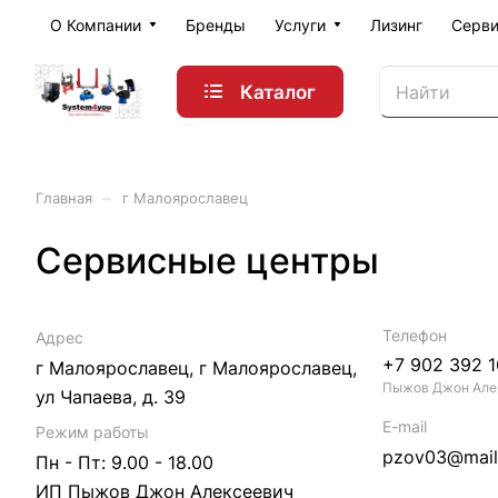
О Компании
Бренды
Услуги
Лизинг
Серви
Каталог
–
Главная
г Малоярославец
Сервисные центры
Телефон
Адрес
+7 902 392 1
г Малоярославец, г Малоярославец,
Пыжов Джон Але
ул Чапаева, д. 39
E-mail
Режим работы
pzov03@mail
Пн - Пт: 9.00 - 18.00
ИП Пыжов Джон Алексеевич