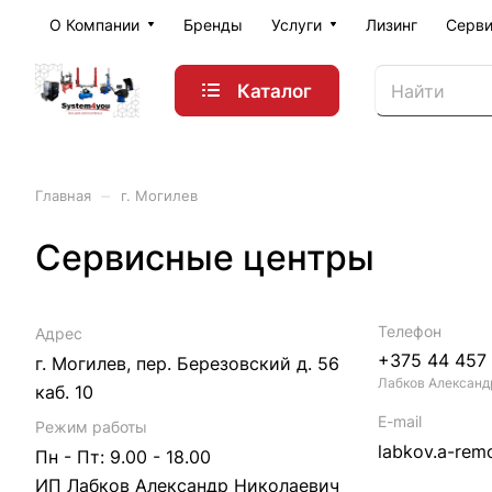
О Компании
Бренды
Услуги
Лизинг
Серви
Каталог
–
Главная
г. Могилев
Сервисные центры
Телефон
Адрес
+375 44 457
г. Могилев, пер. Березовский д. 56
Лабков Александ
каб. 10
E-mail
Режим работы
labkov.a-rem
Пн - Пт: 9.00 - 18.00
ИП Лабков Александр Николаевич