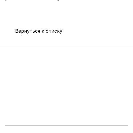
Вернуться к списку
Каталог
Услуги
Помощь
О компании
8 (800) 777 36 27
info@system4you.ru