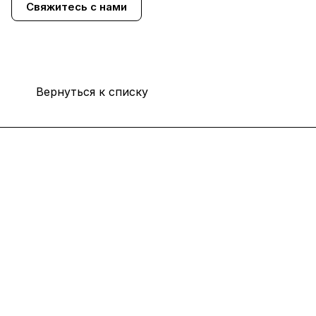
Свяжитесь с нами
Вернуться к списку
Каталог
Услуги
Помощь
О компании
8 (800) 777 36 27
info@system4you.ru