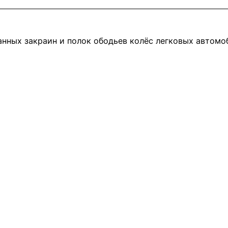
нных закраин и полок ободьев колёс легковых автомо