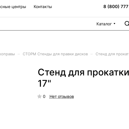
8 (800) 777
сные центры
Контакты
Каталог
–
–
коправы
СТОРМ Стенды для правки дисков
Стенд для прокат
Стенд для прокатк
17"
0
Нет отзывов