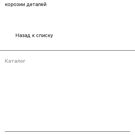
корозии деталей
Назад к списку
Каталог
Услуги
Помощь
О компании
8 (800) 777 36 27
info@system4you.ru