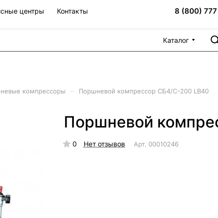
8 (800) 777
сные центры
Контакты
Каталог
–
невые компрессоры
Поршневой компрессор СБ4/С-200 LB40
Поршневой компре
0
Нет отзывов
Арт.
00010246