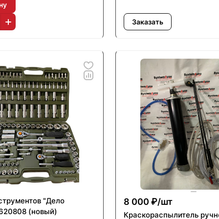
ну
Заказать
струментов "Дело
8 000 ₽/
шт
 620808 (новый)
Краскораспылитель ручн