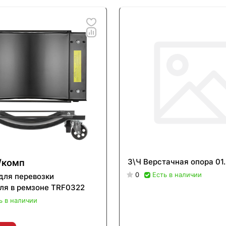
З\Ч Верстачная опора 01
/
комп
0
Есть в наличии
для перевозки
ля в ремзоне TRF0322
ь в наличии