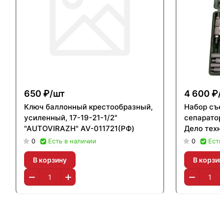
650 ₽/
шт
4 600 ₽
Ключ баллонный крестообразный,
Набор съ
усиленный, 17-19-21-1/2"
сепарато
"AUTOVIRAZH" AV-011721(РФ)
Дело техн
0
Есть в наличии
0
Ест
В корзину
В корзи