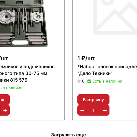
/
шт
1 ₽/
шт
емников и подшипников
*Набор головок принадл
рного типа 30-75 мм
"Дело Техники"
ики 815 575
0
Есть в наличии
ь в наличии
ну
В корзину
Загрузить еще