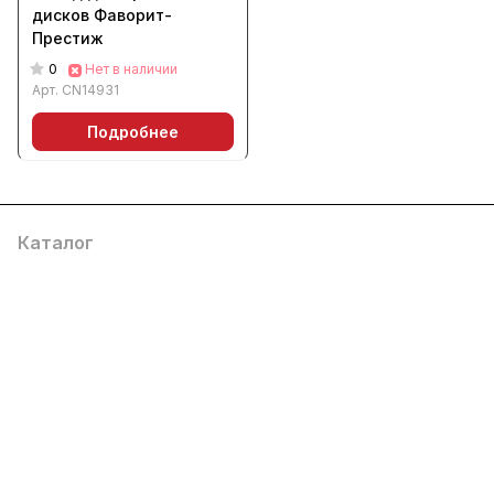
дисков Фаворит-
Престиж
0
Нет в наличии
Арт.
CN14931
Подробнее
Каталог
Услуги
Помощь
О компании
8 (800) 777 36 27
info@system4you.ru