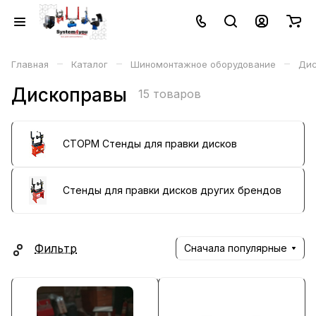
–
–
–
Главная
Каталог
Шиномонтажное оборудование
Дис
Дископравы
15 товаров
СТОРМ Стенды для правки дисков
Стенды для правки дисков других брендов
Фильтр
Сначала популярные