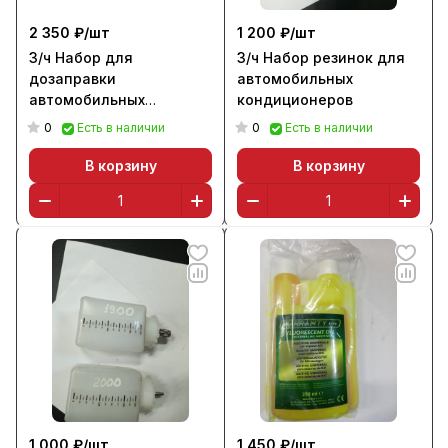
2 350 ₽/
шт
1 200 ₽/
шт
З/ч Набор для
З/ч Набор резинок для
дозаправки
автомобильных
автомобильных
кондиционеров
кондиционеров
0
0
Есть в наличии
Есть в наличии
В корзину
В корзину
1 000 ₽/
шт
1 450 ₽/
шт