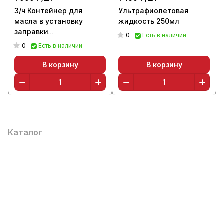
З/ч Контейнер для
Ультрафиолетовая
масла в установку
жидкость 250мл
заправки
0
Есть в наличии
автокондиционирования
0
Есть в наличии
В корзину
В корзину
Каталог
Услуги
Помощь
О компании
8 (800) 777 36 27