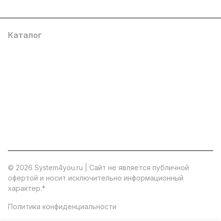
Каталог
Услуги
Помощь
О компании
8 (800) 777 36 27
info@system4you.ru
© 2026 System4you.ru | Cайт не является публичной
офертой и носит исключительно информационный
характер.
*
Политика конфиденциальности