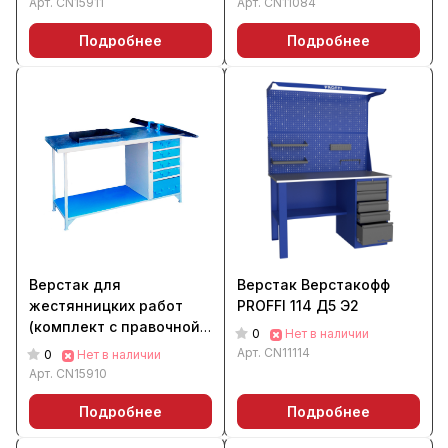
Арт.
CN15911
Арт.
CN11084
Подробнее
Подробнее
Верстак для
Верстак Верстакофф
жестянницких работ
PROFFI 114 Д5 Э2
(комплект с правочной
0
Нет в наличии
плитой и оправкой)
Арт.
CN11114
0
Нет в наличии
Арт.
CN15910
Подробнее
Подробнее