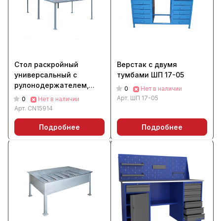
Стол раскройный
Верстак с двумя
универсальный с
тумбами ШП 17-05
рулонодержателем,
0
Нет в наличии
мерной линейкой и
Арт.
ШП 17-05
0
Нет в наличии
отрезным ножом
Арт.
CN15914
Подробнее
Подробнее