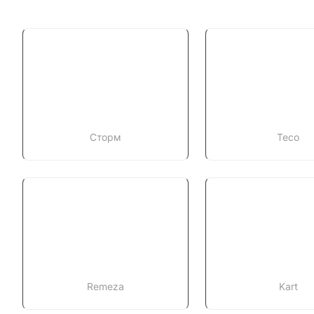
Сторм
Teco
Remeza
Kart