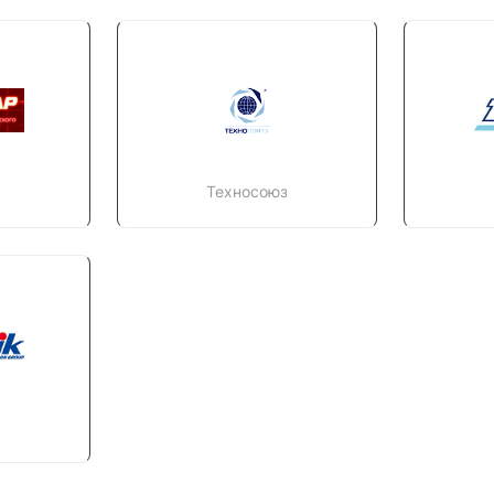
Техносоюз