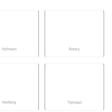
Hofmann
Rotary
NorBerg
Торнадо