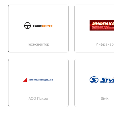
Техновектор
Инфракар
АСО Псков
Sivik