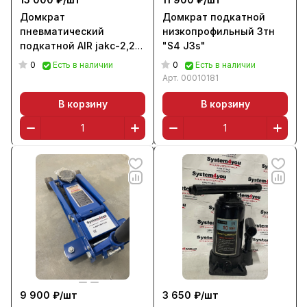
Домкрат
Домкрат подкатной
пневматический
низкопрофильный 3тн
подкатной AIR jakc-2,2
"S4 J3s"
TRA1713 AIR JACK
0
0
Есть в наличии
Есть в наличии
Арт.
00010181
В корзину
В корзину
9 900 ₽/
шт
3 650 ₽/
шт