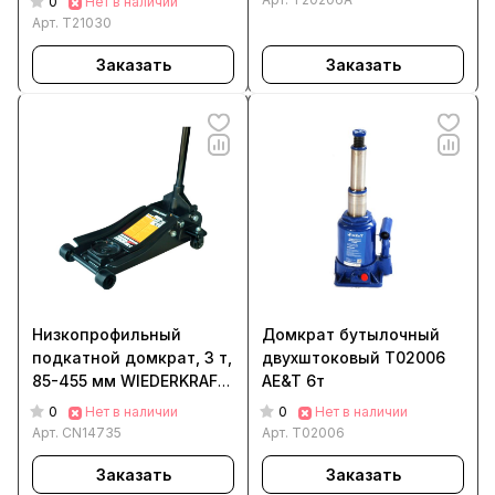
0
Нет в наличии
Арт.
T21030
Заказать
Заказать
Низкопрофильный
Домкрат бутылочный
подкатной домкрат, 3 т,
двухштоковый T02006
85-455 мм WIEDERKRAFT
AE&T 6т
WDK-81885
0
0
Нет в наличии
Нет в наличии
Арт.
CN14735
Арт.
T02006
Заказать
Заказать