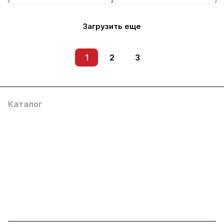
Загрузить еще
1
2
3
Каталог
Услуги
Помощь
О компании
8 (800) 777 36 27
info@system4you.ru