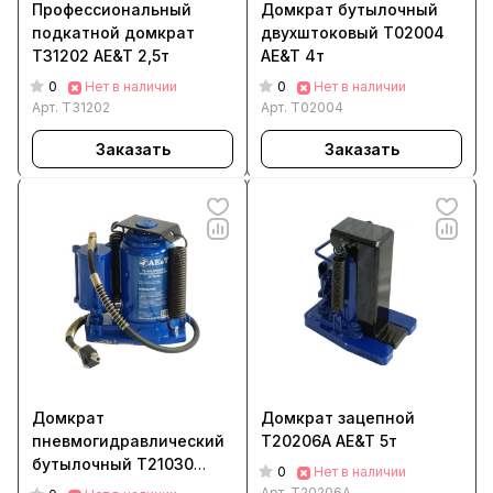
Профессиональный
Домкрат бутылочный
подкатной домкрат
двухштоковый T02004
T31202 AE&T 2,5т
AE&T 4т
0
0
Нет в наличии
Нет в наличии
Арт.
T31202
Арт.
T02004
Заказать
Заказать
Домкрат
Домкрат зацепной
пневмогидравлический
T20206A AE&T 5т
бутылочный Т21030
0
Нет в наличии
AE&T 30т
Арт.
T20206A