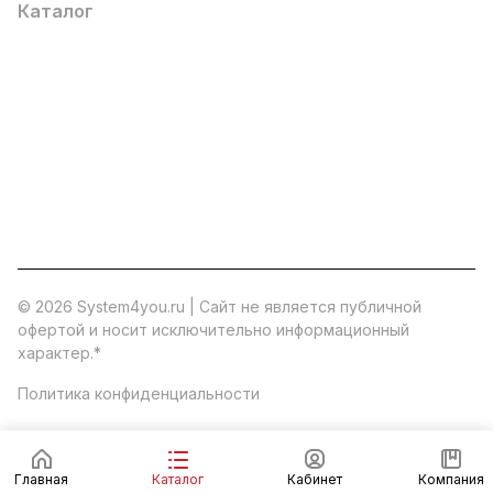
Каталог
Услуги
Помощь
О компании
8 (800) 777 36 27
info@system4you.ru
© 2026 System4you.ru | Cайт не является публичной
офертой и носит исключительно информационный
характер.
*
Политика конфиденциальности
Главная
Каталог
Кабинет
Компания