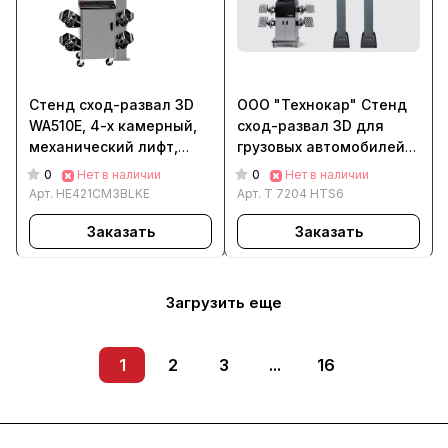
Стенд сход-развал 3D
ООО "Технокар" Стенд
WA510E, 4-x камерный,
сход-развал 3D для
механический лифт,
грузовых автомобилей
QuickGrip адаптеры
Техно Вектор 7 Truck T
0
0
Нет в наличии
Нет в наличии
7204 HTS6
Арт.
HE421CM3BLKE
Арт.
T 7204 HTS6
Заказать
Заказать
Загрузить еще
1
2
3
...
16