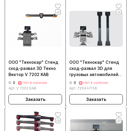
ООО "Технокар" Стенд
ООО "Технокар" Стенд
сход-развал 3D Техно
сход-развал 3D для
Вектор V 7202 KAB
грузовых автомобилей
Техно Вектор 7 Truck
0
0
Нет в наличии
Нет в наличии
7204 HTS6
Арт.
V 7202 KAB
Арт.
7204 HTS6
Заказать
Заказать