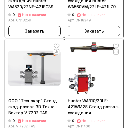
схождения Hunter
схождения Hunter
WA520/22NE-421FC3S
WA560VM/22LE-421LZ9M
HTA-MB-TD
0
0
Нет в наличии
Нет в наличии
Арт.
CN18259
Арт.
CN18249
Заказать
Заказать
ООО "Технокар" Стенд
Hunter WA310/20LE-
сход-развал 3D Техно
421WM2S Стенд развал-
Вектор V 7202 TAS
схождения
0
0
Нет в наличии
Нет в наличии
Арт.
V 7202 TAS
Арт.
CN11400