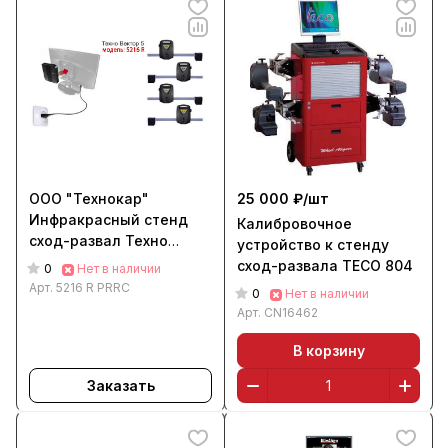
ООО "Технокар"
25 000 ₽/
шт
Инфракрасный стенд
Калибровочное
сход-развал Техно
устройство к стенду
Вектор 5 5216 R PRRC
сход-развала TECO 804
0
Нет в наличии
Арт.
5216 R PRRC
0
Нет в наличии
Арт.
CN16462
В корзину
Заказать