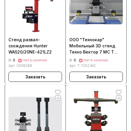
Стенд развал-
ООО "Технокар"
схождения Hunter
Мобильный 3D стенд
WA520/20NE-421LZ2
Техно Вектор 7 МС T
7202 MC
0
0
Нет в наличии
Нет в наличии
Арт.
CN18288
Арт.
T 7202 MC
Заказать
Заказать