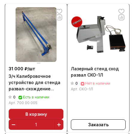
31 000 ₽/
шт
Лазерный стенд сход
развал СКО-1Л
З/ч Калибровочное
устройство для стенда
0
Нет в наличии
развал-схождение
Арт.
СКО-1Л
"Техно Вектор 7"
0
Есть в наличии
Арт.
700 00 005
В корзину
Заказать