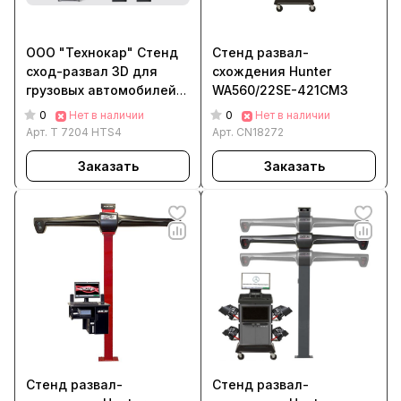
ООО "Технокар" Стенд
Стенд развал-
сход-развал 3D для
схождения Hunter
грузовых автомобилей
WA560/22SE-421CM3
Техно Вектор 7 Truck T
0
0
Нет в наличии
Нет в наличии
7204 HTS4
Арт.
T 7204 HTS4
Арт.
CN18272
Заказать
Заказать
Стенд развал-
Стенд развал-