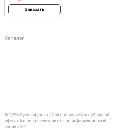
Заказать
Каталог
Услуги
Помощь
О компании
8 (800) 777 36 27
info@system4you.ru
© 2026 System4you.ru | Cайт не является публичной
офертой и носит исключительно информационный
характер.
*