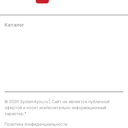
Каталог
Услуги
Помощь
О компании
8 (800) 777 36 27
info@system4you.ru
© 2026 System4you.ru | Cайт не является публичной
офертой и носит исключительно информационный
характер.
*
Политика конфиденциальности