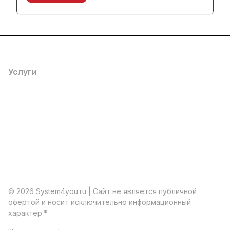
Каталог
Услуги
Помощь
О компании
8 (800) 777 36 27
info@system4you.ru
© 2026 System4you.ru | Cайт не является публичной
офертой и носит исключительно информационный
характер.
*