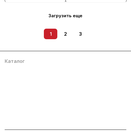
Загрузить еще
1
2
3
Каталог
Услуги
Помощь
О компании
8 (800) 777 36 27
info@system4you.ru