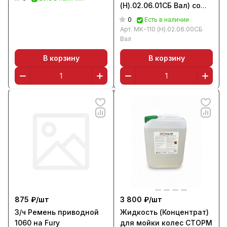
(Н).02.06.01СБ Вал) со
звездочками
0
Есть в наличии
Арт.
МК-110 (Н).02.06.00СБ
Вал
В корзину
В корзину
875 ₽/
шт
3 800 ₽/
шт
З/ч Ремень приводной
Жидкость (Концентрат)
1060 на Fury
для мойки колес СТОРМ