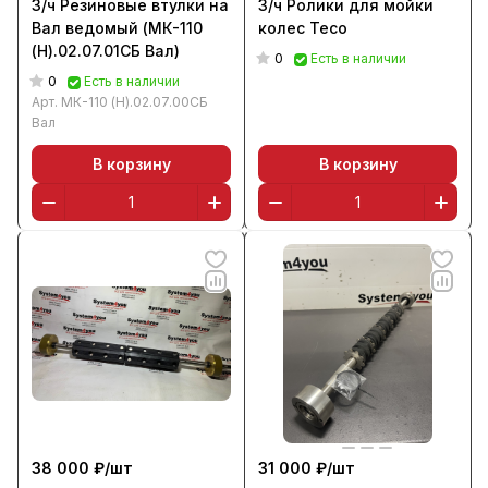
З/ч Резиновые втулки на
З/ч Ролики для мойки
Вал ведомый (МК-110
колес Тесо
(Н).02.07.01СБ Вал)
0
Есть в наличии
0
Есть в наличии
Арт.
МК-110 (Н).02.07.00СБ
Вал
В корзину
В корзину
38 000 ₽/
шт
31 000 ₽/
шт