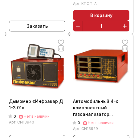
Арт.
КПОП-А
В корзину
Заказать
Дымомер «Инфракар Д
Автомобильный 4-х
1-3.01»
компонентный
газоанализатор
0
Нет в наличии
«Инфракар М-3.01»
Арт.
CN13940
0
Нет в наличии
Арт.
CN13929