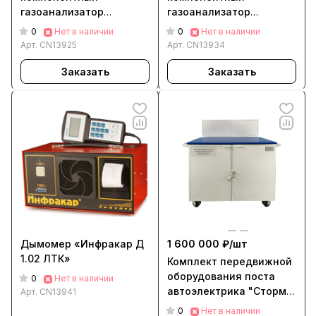
газоанализатор
газоанализатор
«Инфракар 5М-2.01»
«Инфракар 5М-3.02»
0
0
Нет в наличии
Нет в наличии
Арт.
CN13925
Арт.
CN13934
Заказать
Заказать
Дымомер «Инфракар Д
1 600 000 ₽/
шт
1.02 ЛТК»
Комплект передвижной
оборудования поста
0
Нет в наличии
автоэлектрика "Сторм
Арт.
CN13941
КПОП-А"
0
Нет в наличии