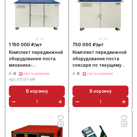
1 150 000 ₽/
шт
750 000 ₽/
шт
Комплект передвижной
Комплект передвижной
оборудования поста
оборудования поста
механика-
слесаря по текущему
регулировщика "Сторм
ремонту "Сторм КПОП-
0
0
Нет в наличии
Нет в наличии
КПОП-МР"
СТО"
Арт.
КПОП-МР
В корзину
В корзину