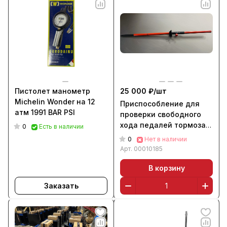
Пистолет манометр
25 000 ₽/
шт
Michelin Wonder на 12
Приспособление для
атм 1991 BAR PSI
проверки свободного
хода педалей тормоза и
0
Есть в наличии
сцепления СТОРМ
0
Нет в наличии
(большое копье)
Арт.
00010185
В корзину
Заказать