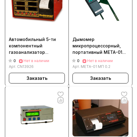
Автомобильный 5-ти
Дымомер
компонентный
микропроцессорный,
газоанализатор
портативный МЕТА-01
«Инфракар 5М-2.02»
МП 0.2
0
0
Нет в наличии
Нет в наличии
Арт.
CN13926
Арт.
МЕТА-01 МП 0.2
Заказать
Заказать