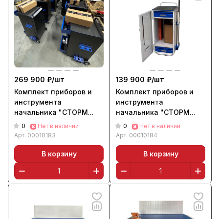
269 900 ₽/
шт
139 900 ₽/
шт
Комплект приборов и
Комплект приборов и
инструмента
инструмента
начальника "СТОРМ
начальника "СТОРМ
КТП C.002"
КТП C.003"
0
0
Нет в наличии
Нет в наличии
Арт.
00010183
Арт.
00010184
В корзину
В корзину