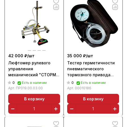
42 000 ₽/
шт
35 000 ₽/
шт
Люфтомер рулевого
Тестер герметичности
управления
пневматического
механический "СТОРМ
тормозного привода
К-524М"
"STORM M-100.02"
0
0
Есть в наличии
Есть в наличии
Арт.
ПР019.00.03.00
Арт.
00010186
В корзину
В корзину