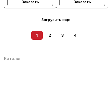
Заказать
Заказать
Загрузить еще
1
2
3
4
Каталог
Услуги
Помощь
О компании
8 (800) 777 36 27
info@system4you.ru