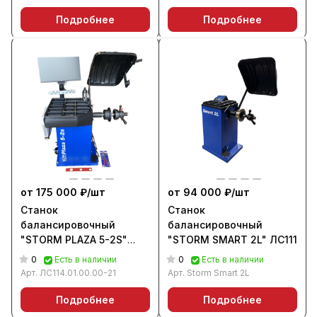
Подробнее
Подробнее
от 175 000 ₽/
шт
от 94 000 ₽/
шт
Станок
Станок
балансировочный
балансировочный
"STORM PLAZA 5-2S"
"STORM SMART 2L" ЛС111
ЛС131
0
0
Есть в наличии
Есть в наличии
Арт.
ЛС114.01.00.00-21
Арт.
Storm Smart 2L
Подробнее
Подробнее