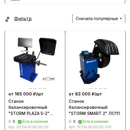
Фильтр
Сначала популярные
от 165 000 ₽/
шт
от 83 000 ₽/
шт
Станок
Станок
балансировочный
балансировочный
"STORM PLAZA 5-2"
"STORM SMART 2" ЛС111
ЛС131
0
0
Есть в наличии
Есть в наличии
Арт.
ЛС114.01.00.00-20
Арт.
ЛС114.00.00.00-010