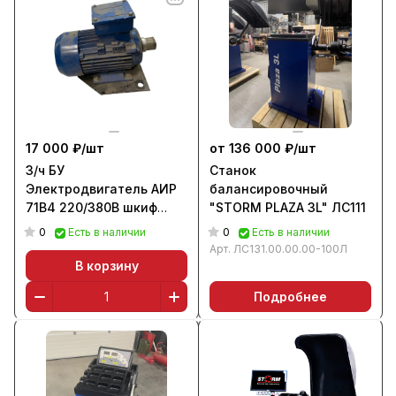
17 000 ₽/
шт
от 136 000 ₽/
шт
З/ч БУ
Станок
Электродвигатель АИР
балансировочный
71В4 220/380В шкиф
"STORM PLAZA 3L" ЛС111
ручейковый
0
0
Есть в наличии
Есть в наличии
Арт.
ЛС131.00.00.00-100Л
В корзину
Подробнее