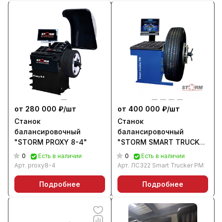
от 280 000 ₽/
шт
от 400 000 ₽/
шт
Станок
Станок
балансировочный
балансировочный
"STORM PROXY 8-4"
"STORM SMART TRUCKER
PM" ЛС322
0
0
Есть в наличии
Есть в наличии
Арт.
proxy8-4
Арт.
ЛС322 Smart Trucker PM
Подробнее
Подробнее